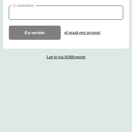
E-mailadres
Ga verder
of maak een account
Log in via SURFconext