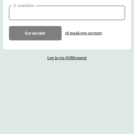
E-mailadres
Ga verder
of maak een account
Log in via SURFconext