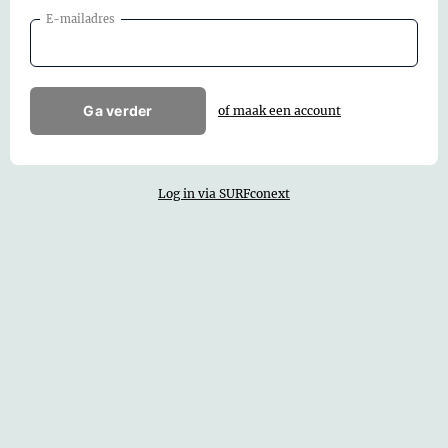
E-mailadres
Ga verder
of maak een account
Log in via SURFconext