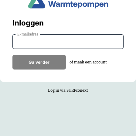
Inloggen
E-mailadres
Ga verder
of maak een account
Log in via SURFconext