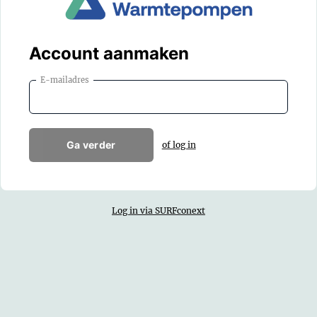
Account aanmaken
E-mailadres
Ga verder
of log in
Log in via SURFconext