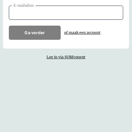
E-mailadres
Ga verder
of maak een account
Log in via SURFconext