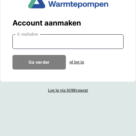
Account aanmaken
E-mailadres
Ga verder
of log in
Log in via SURFconext