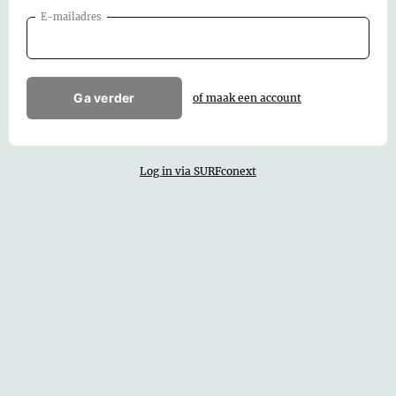
E-mailadres
Ga verder
of maak een account
Log in via SURFconext