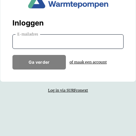
Inloggen
E-mailadres
Ga verder
of maak een account
Log in via SURFconext