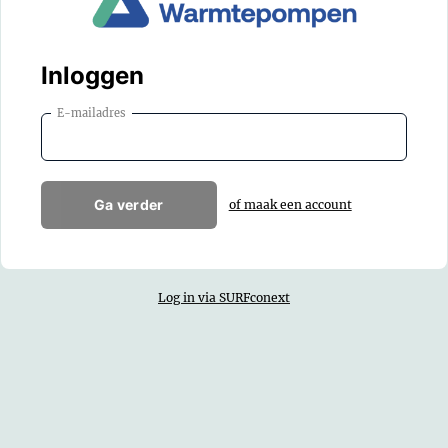
Inloggen
E-mailadres
Ga verder
of maak een account
Log in via SURFconext