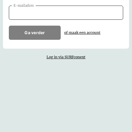
E-mailadres
Ga verder
of maak een account
Log in via SURFconext