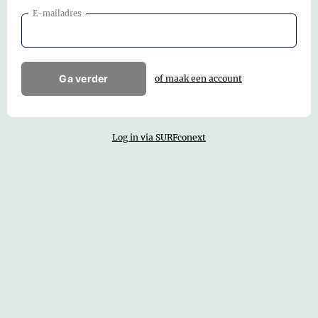
E-mailadres
Ga verder
of maak een account
Log in via SURFconext