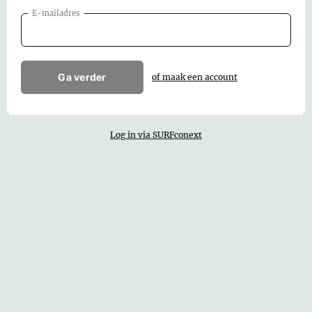
E-mailadres
Ga verder
of maak een account
Log in via SURFconext