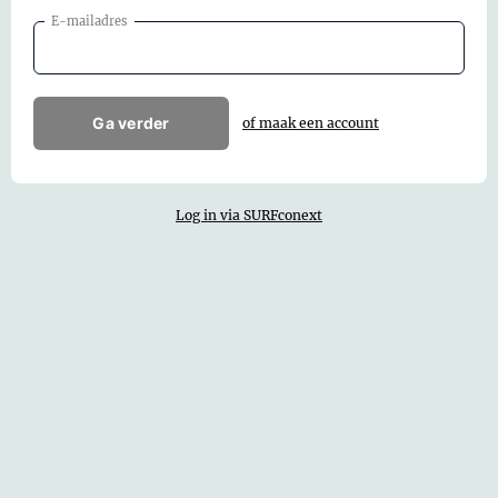
E-mailadres
Ga verder
of maak een account
Log in via SURFconext