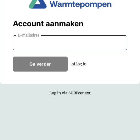
Account aanmaken
E-mailadres
Ga verder
of log in
Log in via SURFconext