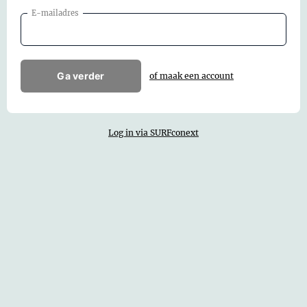
E-mailadres
Ga verder
of maak een account
Log in via SURFconext