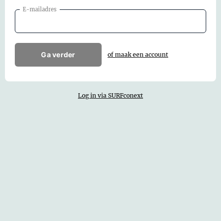
E-mailadres
Ga verder
of maak een account
Log in via SURFconext