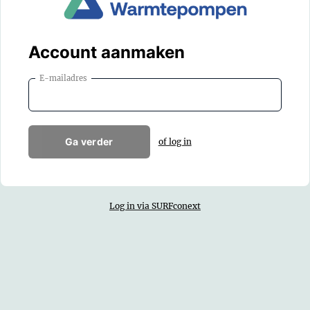
Account aanmaken
E-mailadres
Ga verder
of log in
Log in via SURFconext