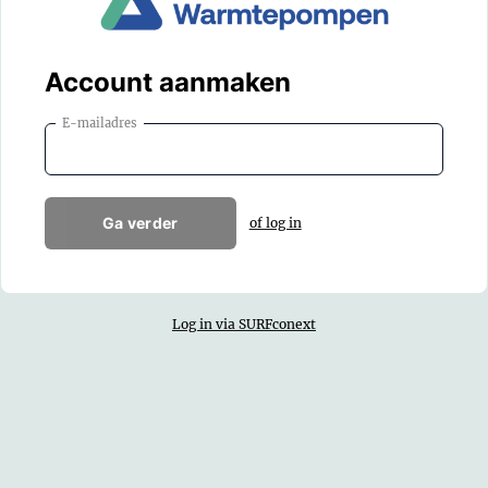
Account aanmaken
E-mailadres
Ga verder
of log in
Log in via SURFconext