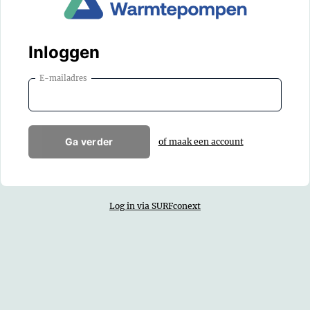
Inloggen
E-mailadres
Ga verder
of maak een account
Log in via SURFconext