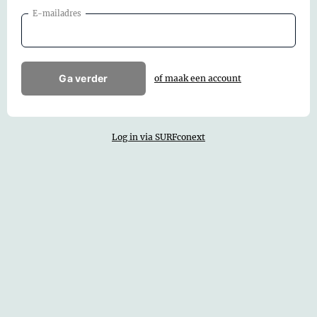
E-mailadres
Ga verder
of maak een account
Log in via SURFconext