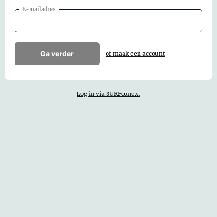
E-mailadres
Ga verder
of maak een account
Log in via SURFconext