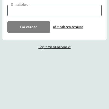
E-mailadres
Ga verder
of maak een account
Log in via SURFconext