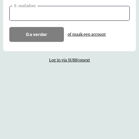
E-mailadres
Ga verder
of maak een account
Log in via SURFconext