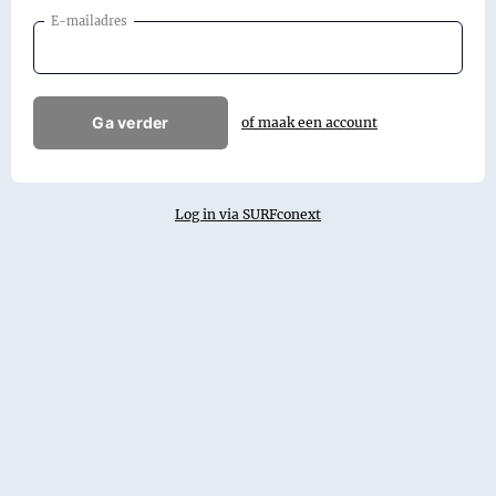
E-mailadres
Ga verder
of maak een account
Log in via SURFconext