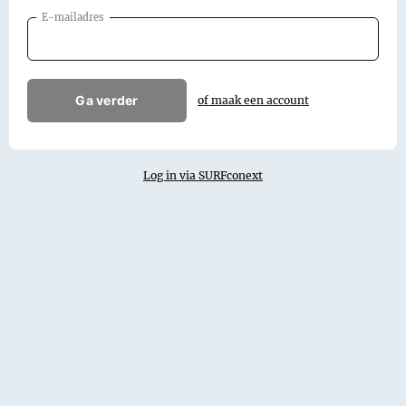
E-mailadres
Ga verder
of maak een account
Log in via SURFconext