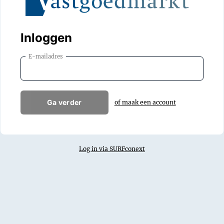
Inloggen
E-mailadres
Ga verder
of maak een account
Log in via SURFconext