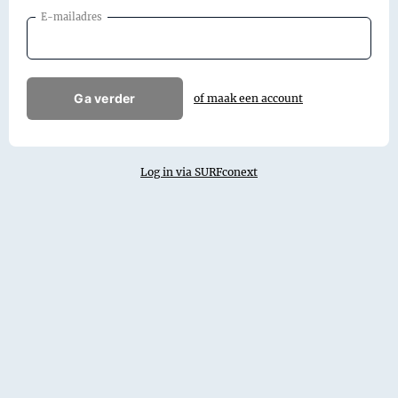
E-mailadres
Ga verder
of maak een account
Log in via SURFconext