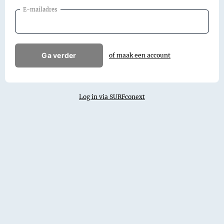
E-mailadres
Ga verder
of maak een account
Log in via SURFconext