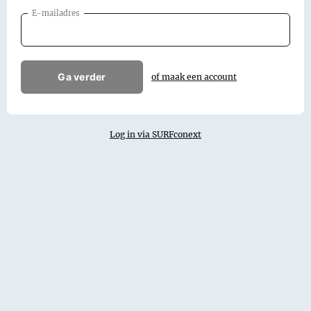
E-mailadres
Ga verder
of maak een account
Log in via SURFconext