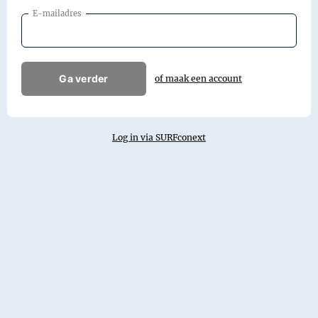
E-mailadres
Ga verder
of maak een account
Log in via SURFconext