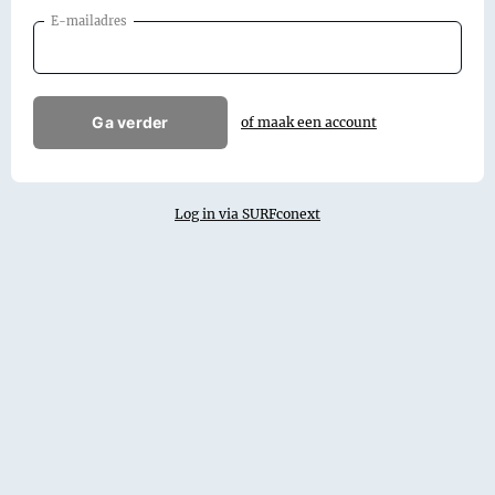
E-mailadres
Ga verder
of maak een account
Log in via SURFconext