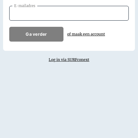
E-mailadres
Ga verder
of maak een account
Log in via SURFconext