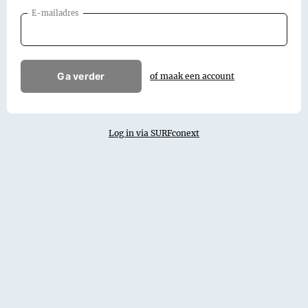
E-mailadres
Ga verder
of maak een account
Log in via SURFconext