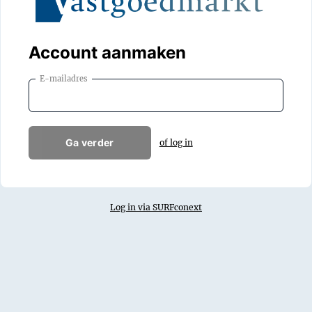
Account aanmaken
E-mailadres
Ga verder
of log in
Log in via SURFconext