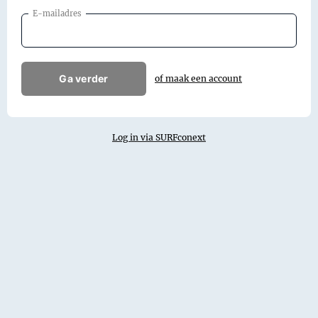
E-mailadres
Ga verder
of maak een account
Log in via SURFconext