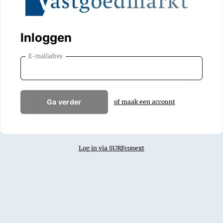
Inloggen
E-mailadres
Ga verder
of maak een account
Log in via SURFconext