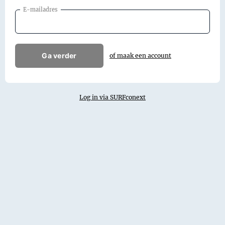
E-mailadres
Ga verder
of maak een account
Log in via SURFconext