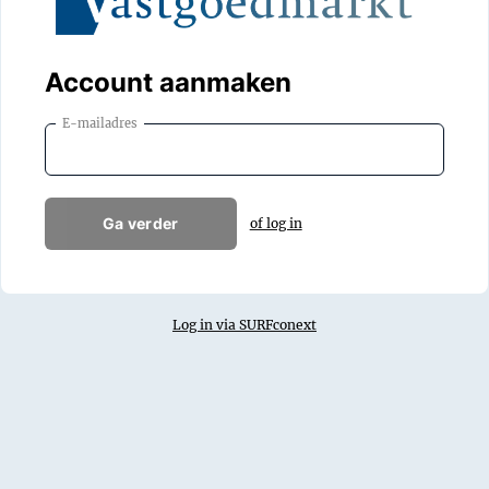
Account aanmaken
E-mailadres
Ga verder
of log in
Log in via SURFconext