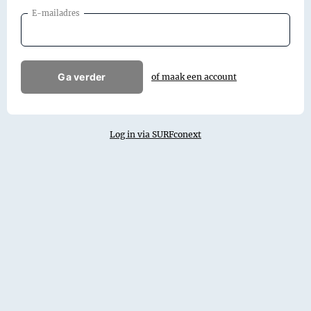
E-mailadres
Ga verder
of maak een account
Log in via SURFconext