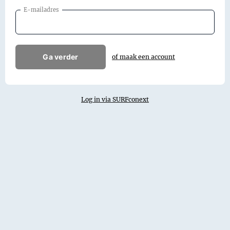
E-mailadres
Ga verder
of maak een account
Log in via SURFconext