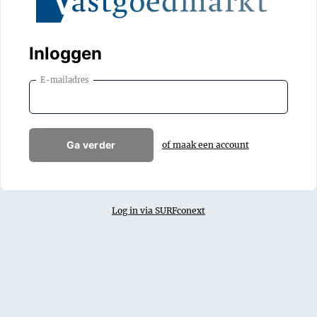
Inloggen
E-mailadres
Ga verder
of maak een account
Log in via SURFconext