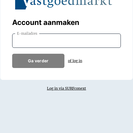
Account aanmaken
E-mailadres
Ga verder
of log in
Log in via SURFconext