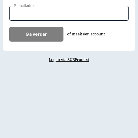
E-mailadres
Ga verder
of maak een account
Log in via SURFconext