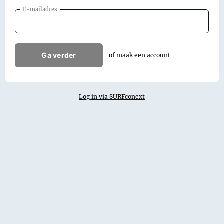
E-mailadres
Ga verder
of maak een account
Log in via SURFconext