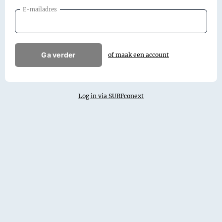
E-mailadres
Ga verder
of maak een account
Log in via SURFconext