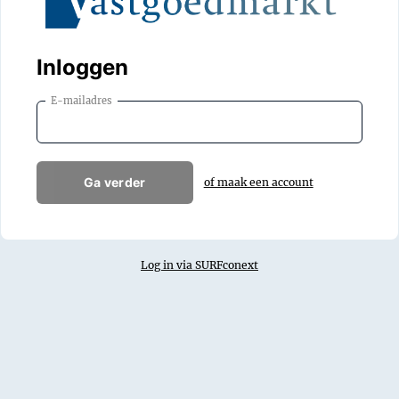
Inloggen
E-mailadres
Ga verder
of maak een account
Log in via SURFconext