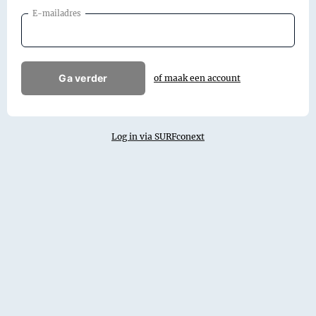
E-mailadres
Ga verder
of maak een account
Log in via SURFconext