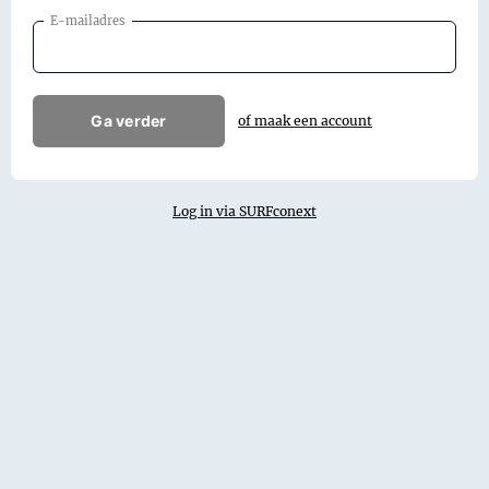
E-mailadres
Ga verder
of maak een account
Log in via SURFconext