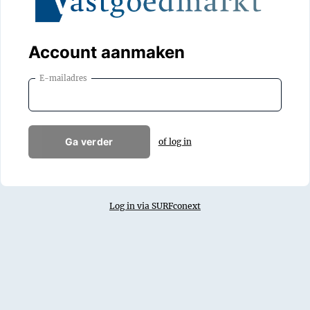
Account aanmaken
E-mailadres
Ga verder
of log in
Log in via SURFconext